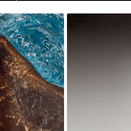
Oud Wood
Douchegel
500ml