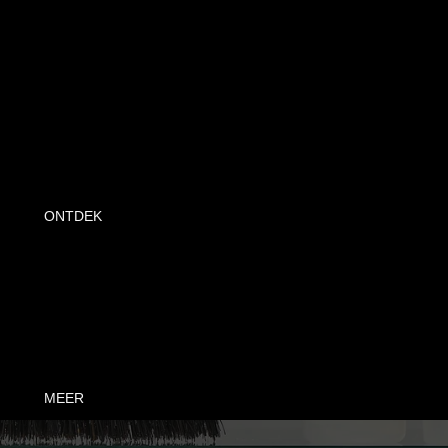
DOUCHE
HAARVERZORGING
HUIDVERXORGING
PARFUM
ALLES ONTDEKKEN
ONTDEK
FAQS
LEVERING
MEER