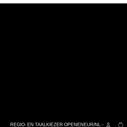
TOTA
REGIO- EN TAALKIEZER OPENEN
EUR
/
NL
AANT
ARTIKELE