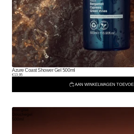
Azure Coast Shower Gel 500ml
€13,95
AAN WINKELWAGEN TOEVO
Energise
Douchegel
500ml