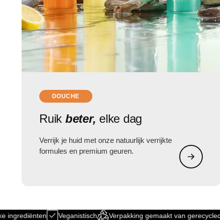
DOUCHE
Ruik
beter,
elke dag
Verrijk je huid met onze natuurlijk verrijkte
formules en premium geuren.
ingrediënten
Veganistisch
Verpakking gemaakt van gerecycled pla