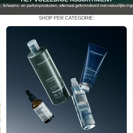
-, lichaams- en parfumproducten, allemaal geformuleerd met natuurlijke ing
SHOP PER CATEGORIE: